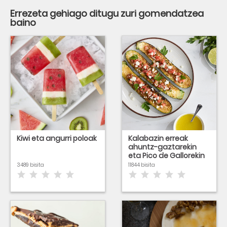
Errezeta gehiago ditugu zuri gomendatzea
baino
Kiwi eta angurri poloak
Kalabazin erreak
ahuntz-gaztarekin
eta Pico de Gallorekin
3489 bisita
11844 bisita