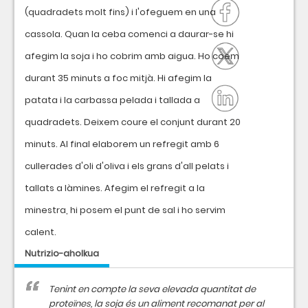
(quadradets molt fins) i l'ofeguem en una
cassola. Quan la ceba comenci a daurar-se hi
afegim la soja i ho cobrim amb aigua. Ho coem
durant 35 minuts a foc mitjà. Hi afegim la
patata i la carbassa pelada i tallada a
quadradets. Deixem coure el conjunt durant 20
minuts. Al final elaborem un refregit amb 6
cullerades d'oli d'oliva i els grans d'all pelats i
tallats a làmines. Afegim el refregit a la
minestra, hi posem el punt de sal i ho servim
calent.
Nutrizio-aholkua
Tenint en compte la seva elevada quantitat de
proteïnes, la soja és un aliment recomanat per al