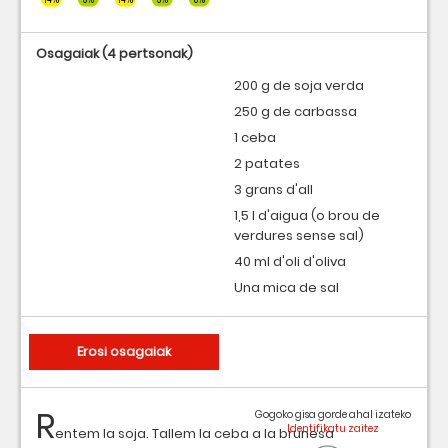
Osagaiak
(4 pertsonak)
200 g de soja verda
250 g de carbassa
1 ceba
2 patates
3 grans d'all
1,5 l d'aigua (o brou de
verdures sense sal)
40 ml d'oli d'oliva
Una mica de sal
Erosi osagaiak
R
Gogoko gisa gorde ahal izateko
entem la soja. Tallem la ceba a la brunesa