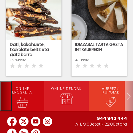
Datil, kakahuete,
IDIAZABAL TARTA GAZTA
txokolate beltz eta
INTXAURREKIN
gatz barra
19274 bisita
476 bisita
ONLINE
ONLINE DENDAK
AURREZKI
EROSKETA
KUPOIAK
944 943 444
A-L 9:00etatik 22:00etara