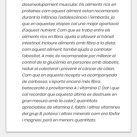
desenvolupament muscular. Els aliments rics en
proteïnes com aquest aliment estan recomanats
durant la infància, l'adolescència i l'embaràs, ja
que en aquestes etapes cal una major aportació
d'aquest nutrient. Com que es troba entre els
aliments rics en fibra, ajuda a afavorir el trànsit
intestinal. Incloure aliments amb fibra a la dieta,
com aquest aliment, també ajuda a controlar
l'obesitat. A més, és recomanable per millorar el
control de la glucèmia en persones amb diabetis,
reduir el colesterol i prevenir el càncer de còlon.
Com que en aquesta recepta va acompanyada
de carbassa, s'aporta encara més fibra,
betacarotè o provitamina A i vitamina C (tot i que
cal recordar que aquesta última es destrueix en
gran mesura amb la calor), quantitats
apreciables de vitamina E, folats i altres vitamines
del grup B, potassi i altres minerals com ara fòsfor
i magnesi, però en menors quantitats.