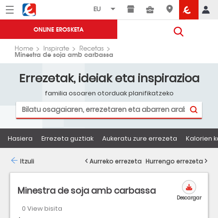
Menú
Eroski
ONLINE EROSKETA
Home
Inspirate
Recetas
Minestra de soja amb carbassa
Errezetak, ideiak eta inspirazioa
familia osoaren otorduak planifikatzeko
Hasiera
Errezeta guztiak
Aukeratu zure errezeta
Kalorien k
Itzuli
Aurreko errezeta
Hurrengo errezeta
Minestra de soja amb carbassa
Descargar
0 View bisita