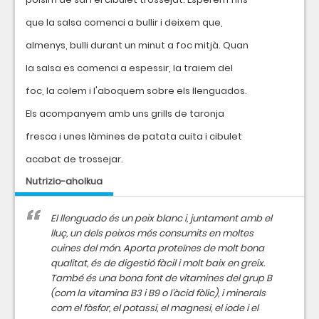
que la salsa comenci a bullir i deixem que,
almenys, bulli durant un minut a foc mitjà. Quan
la salsa es comenci a espessir, la traiem del
foc, la colem i l'aboquem sobre els llenguados.
Els acompanyem amb uns grills de taronja
fresca i unes làmines de patata cuita i cibulet
acabat de trossejar.
Nutrizio-aholkua
El llenguado és un peix blanc i, juntament amb el
lluç, un dels peixos més consumits en moltes
cuines del món. Aporta proteïnes de molt bona
qualitat, és de digestió fàcil i molt baix en greix.
També és una bona font de vitamines del grup B
(com la vitamina B3 i B9 o l'àcid fòlic), i minerals
com el fòsfor, el potassi, el magnesi, el iode i el