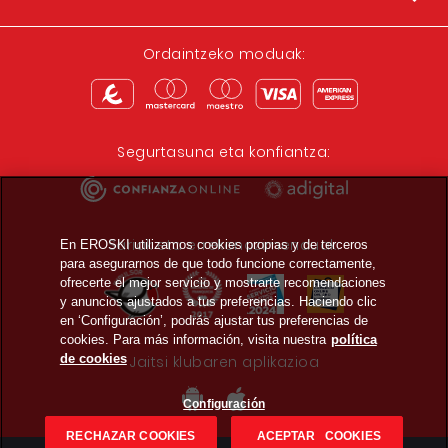
Ordaintzeko moduak:
Segurtasuna eta konfiantza:
Sariak eta errekonozimenduak:
En EROSKI utilizamos cookies propias y de terceros
para asegurarnos de que todo funcione correctamente,
ofrecerte el mejor servicio y mostrarte recomendaciones
y anuncios ajustados a tus preferencias. Haciendo clic
en ‘Configuración’, podrás ajustar tus preferencias de
cookies. Para más información, visita nuestra
política
de cookies
Jaitsi klubaren aplikazioa
Configuración
RECHAZAR COOKIES
ACEPTAR COOKIES