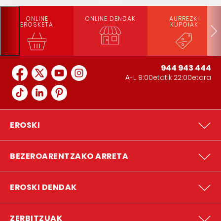
ONLINE
ONLINE DENDAK
AURREZKI
EROSKETA
KUPOIAK
944 943 444
A-L 9:00etatik 22:00etara
EROSKI
BEZEROARENTZAKO ARRETA
EROSKI DENDAK
ZERBITZUAK