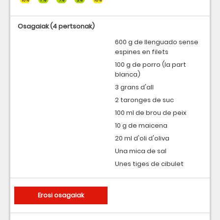
Osagaiak
(4 pertsonak)
600 g de llenguado sense
espines en filets
100 g de porro (la part
blanca)
3 grans d'all
2 taronges de suc
100 ml de brou de peix
10 g de maicena
20 ml d'oli d'oliva
Una mica de sal
Unes tiges de cibulet
Erosi osagaiak