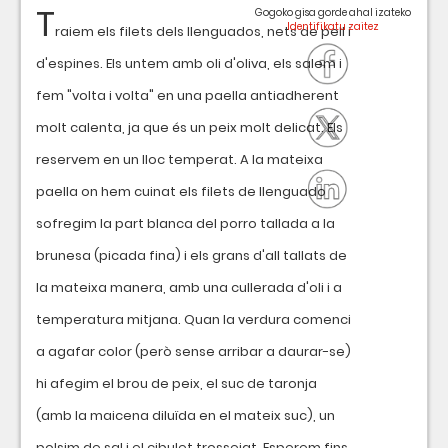
T
Gogoko gisa gorde ahal izateko
raiem els filets dels llenguados, nets de pell i
d'espines. Els untem amb oli d'oliva, els salem i
fem "volta i volta" en una paella antiadherent
molt calenta, ja que és un peix molt delicat. Els
reservem en un lloc temperat. A la mateixa
paella on hem cuinat els filets de llenguado
sofregim la part blanca del porro tallada a la
brunesa (picada fina) i els grans d'all tallats de
la mateixa manera, amb una cullerada d'oli i a
temperatura mitjana. Quan la verdura comenci
a agafar color (però sense arribar a daurar-se)
hi afegim el brou de peix, el suc de taronja
(amb la maicena diluïda en el mateix suc), un
polsim de sal i el cibulet trossejat. Esperem fins