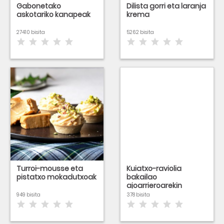
Gabonetako
Dilista gorri eta laranja
askotariko kanapeak
krema
27410 bisita
5262 bisita
Turroi-mousse eta
Kuiatxo-raviolia
pistatxo mokadutxoak
bakailao
ajoarrieroarekin
beteta
949 bisita
378 bisita