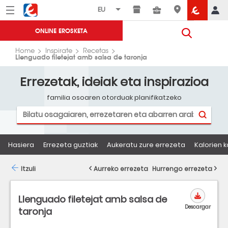
Menú
Eroski
ONLINE EROSKETA
Home
Inspirate
Recetas
Llenguado filetejat amb salsa de taronja
Errezetak, ideiak eta inspirazioa
familia osoaren otorduak planifikatzeko
Hasiera
Errezeta guztiak
Aukeratu zure errezeta
Kalorien k
Itzuli
Aurreko errezeta
Hurrengo errezeta
Llenguado filetejat amb salsa de
Descargar
taronja