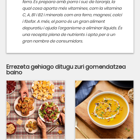
ferro. Es prepara amb porro i suc de taronja, la
qual cosa aporta més vitamines, com la vitamina
C, A, B1 i B2 i minerals com ara ferro, magnesi, calci
i fòsfor. A més, el porro és un gran aliment
depuratiu i ajuda l'organisme a eliminar líquids. És
una recepta plena de nutrients i apta per a un
gran nombre de consumidors.
Errezeta gehiago ditugu zuri gomendatzea
baino