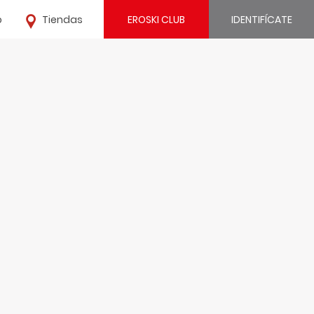
o
Tiendas
EROSKI CLUB
IDENTIFÍCATE
¿Ya estás registrado?
IDENTIFÍCATE
¿Eres nuevo?
REGÍSTRATE