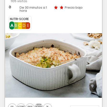
1105 visitas
Dificultad
Tiempo
Precio bajo
De 30 minutos a 1
Precio bajo
hora
NUTRI-SCORE
GRASAS
KCAL
AZÚCARES
GRASAS
SATURADAS
SAL