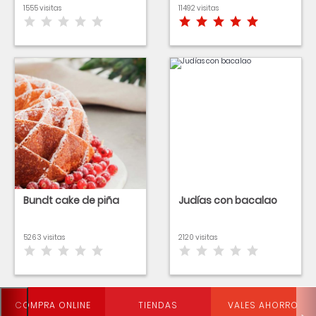
1555 visitas
11492 visitas
Bundt cake de piña
Judías con bacalao
5263 visitas
2120 visitas
COMPRA ONLINE
TIENDAS
VALES AHORRO