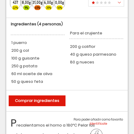
437
8,00g
31,00g
6,00g
0,00g
22%
9%
45%
35%
10%
Ingredientes
(4 personas)
Para el crujiente
1 puerro
200 g coliflor
200 g col
40 g queso parmesano
100 g guisante
80 g nueces
250 g patata
60 ml aceite de oliva
50 g queso feta
Comprar ingredientes
P
Para poder añadir como favorito
recalentamos el horno a 180ºC Pelar las