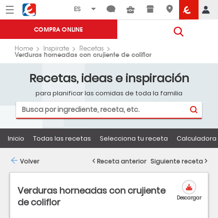
Menú
Eroski
COMPRA ONLINE
Home
Inspirate
Recetas
Verduras horneadas con crujiente de coliflor
Recetas, ideas e inspiración
para planificar las comidas de toda la familia
Inicio
Todas las recetas
Selecciona tu receta
Calculadora 
Volver
Receta anterior
Siguiente receta
Verduras horneadas con crujiente
Descargar
de coliflor