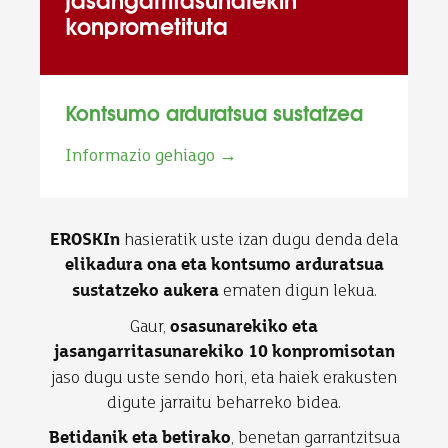
jasangarritasunarekin
konprometituta
Kontsumo arduratsua sustatzea
Informazio gehiago →
hasieratik uste izan dugu denda dela
EROSKIn
elikadura ona eta kontsumo arduratsua
ematen digun lekua.
sustatzeko aukera
Gaur,
osasunarekiko eta
jasangarritasunarekiko 10 konpromisotan
jaso dugu uste sendo hori, eta haiek erakusten
digute jarraitu beharreko bidea.
, benetan garrantzitsua
Betidanik eta betirako