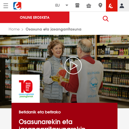
Menú
Eroski
ONLINE EROSKETA
Osasuna eta jasangarritasuna
Home
Betidanik eta betirako
Osasunarekin eta