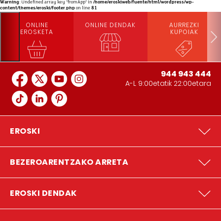
Warning
: Undefined array key "fromApp" in
/home/eroskiweb/fuente/html/wordpress/wp-
content/themes/eroski/footer.php
on line
81
ONLINE
ONLINE DENDAK
AURREZKI
EROSKETA
KUPOIAK
944 943 444
A-L 9:00etatik 22:00etara
EROSKI
BEZEROARENTZAKO ARRETA
EROSKI DENDAK