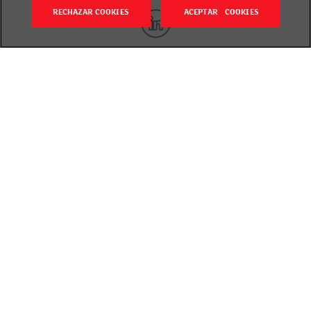
RECHAZAR COOKIES
ACEPTAR COOKIES
Volver
Publicado el 18 octubre 2022
Desayunar o no desayunar, esa es la cuestión.
Durante años se alimentó el mito de que el
desayuno era la comida más importante del día y
que había que salir de casa con algo en el estómago
o no rendiríamos a lo largo de la mañana. Incluso
que engordaríamos.
Los nutricionistas insisten:
el desayuno es una