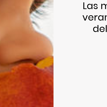
Las m
veran
de