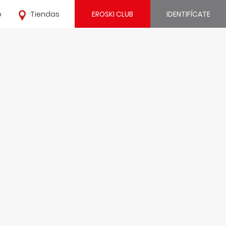
o
Tiendas
EROSKI CLUB
IDENTIFÍCATE
¿Ya estás registrado?
IDENTIFÍCATE
¿Eres nuevo?
REGÍSTRATE