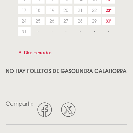
17
18
19
20
21
22
23
24
25
26
27
28
29
30
31
*
Días cerrados
NO HAY FOLLETOS DE GASOLINERA CALAHORRA
Compartir: