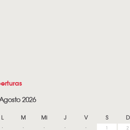
erturas
Agosto 2026
L
M
Mi
J
V
S
D
1
2