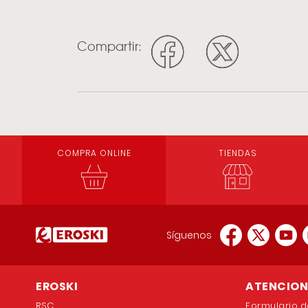
Compartir:
COMPRA ONLINE
TIENDAS
Síguenos
EROSKI
ATENCION 
RSC
Formulario d