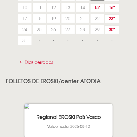
10
11
12
13
14
15
16
17
18
19
20
21
22
23
24
25
26
27
28
29
30
31
*
Días cerrados
FOLLETOS DE EROSKI/center ATOTXA
Regional EROSKI País Vasco
Valido hasta: 2026-08-12