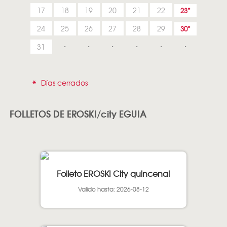
17
18
19
20
21
22
23
24
25
26
27
28
29
30
31
*
Días cerrados
FOLLETOS DE EROSKI/city EGUIA
Folleto EROSKI City quincenal
Valido hasta: 2026-08-12