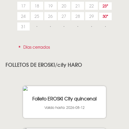
17
18
19
20
21
22
23
24
25
26
27
28
29
30
31
*
Días cerrados
FOLLETOS DE EROSKI/city HARO
Folleto EROSKI City quincenal
Valido hasta: 2026-08-12