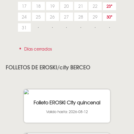
17
18
19
20
21
22
23
24
25
26
27
28
29
30
31
*
Días cerrados
FOLLETOS DE EROSKI/city BERCEO
Folleto EROSKI City quincenal
Valido hasta: 2026-08-12