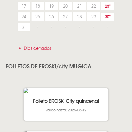
17
18
19
20
21
22
23
24
25
26
27
28
29
30
31
*
Días cerrados
FOLLETOS DE EROSKI/city MUGICA
Folleto EROSKI City quincenal
Valido hasta: 2026-08-12