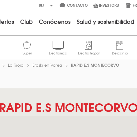
CONTACTO
INVESTORS
F
fertas
Club
Conócenos
Salud y sostenibilidad
RAPID E.S MONTECORVO
La Rioja
Eroski en Varea
RAPID E.S MONTECORV