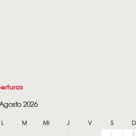
erturas
Agosto 2026
L
M
Mi
J
V
S
D
1
2