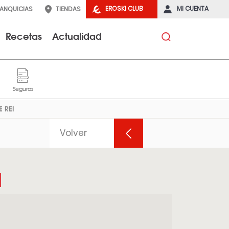
EROSKI CLUB
MI CUENTA
RANQUICIAS
TIENDAS
Recetas
Actualidad
E REI
Volver
I