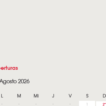
erturas
Agosto 2026
L
M
Mi
J
V
S
D
1
2