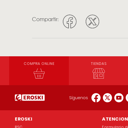
Compartir:
COMPRA ONLINE
TIENDAS
Síguenos
EROSKI
ATENCION 
RSC
Formulario d