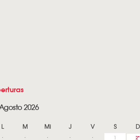
erturas
Agosto 2026
L
M
Mi
J
V
S
D
1
2