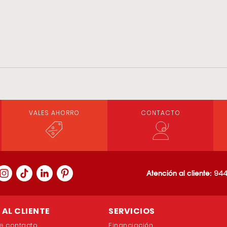
VALES AHORRO
CONTACTO
Atención al cliente:
944
AL CLIENTE
SERVICIOS
e contacto
Financiación