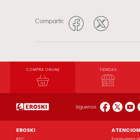
Compartir:
COMPRA ONLINE
TIENDAS
Síguenos
EROSKI
ATENCION 
RSC
Formulario d