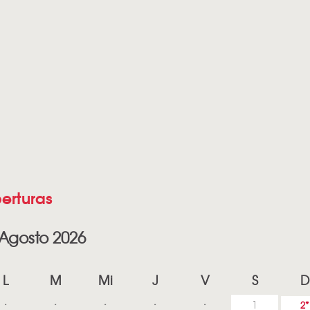
erturas
Agosto 2026
L
M
Mi
J
V
S
D
1
2