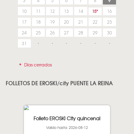
9
3
4
5
6
7
8
10
11
12
13
14
16
15
17
18
19
20
21
22
23
24
25
26
27
28
29
30
31
*
Días cerrados
FOLLETOS DE EROSKI/city PUENTE LA REINA
Folleto EROSKI City quincenal
Valido hasta: 2026-08-12