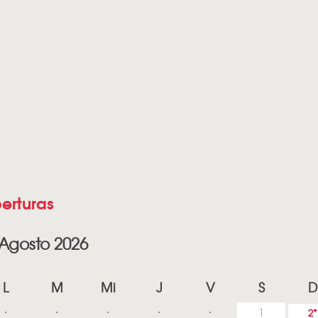
erturas
Agosto 2026
L
M
Mi
J
V
S
D
1
2