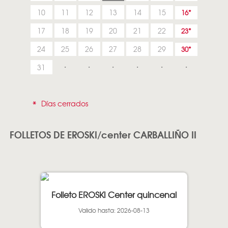
10
11
12
13
14
15
16
17
18
19
20
21
22
23
24
25
26
27
28
29
30
31
*
Días cerrados
FOLLETOS DE EROSKI/center CARBALLIÑO II
Folleto EROSKI Center quincenal
Valido hasta: 2026-08-13