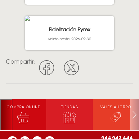
Fidelización Pyrex
Valido hasta: 2026-09-30
Compartir:
COMPRA ONLINE
TIENDAS
VALES AHORRO
944 943 444