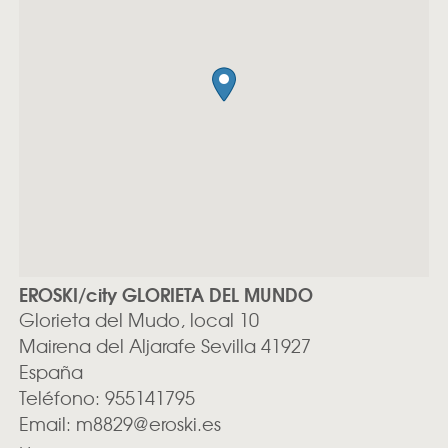
EROSKI/city GLORIETA DEL MUNDO
Glorieta del Mudo, local 10
Mairena del Aljarafe
Sevilla
41927
España
Teléfono:
955141795
Email:
m8829@eroski.es