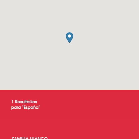
1
Resultados
para "
España
"
FAMILIA LUANCO