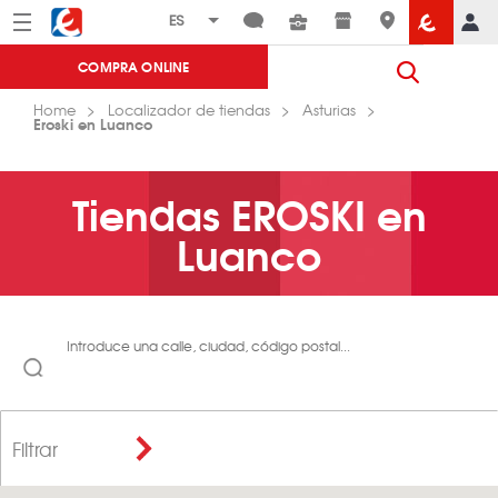
Menú
Eroski
COMPRA ONLINE
Home
Localizador de tiendas
Asturias
Eroski en Luanco
Tiendas EROSKI en
Luanco
Introduce una calle, ciudad, código postal...