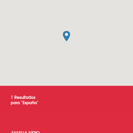
1
Resultados
para "
España
"
FAMILIA SIERO