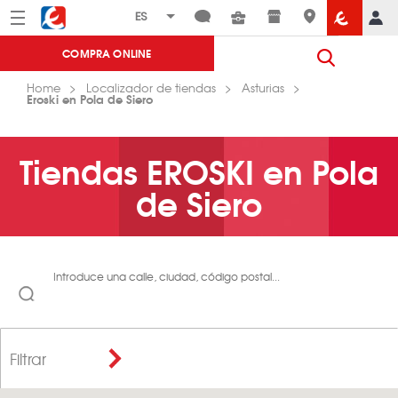
Menú
Eroski
COMPRA ONLINE
Home
Localizador de tiendas
Asturias
Eroski en Pola de Siero
Tiendas EROSKI en Pola
de Siero
Introduce una calle, ciudad, código postal...