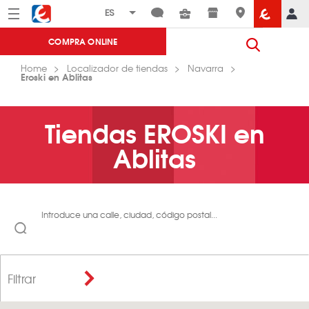
Menú
Eroski
COMPRA ONLINE
Home
Localizador de tiendas
Navarra
Eroski en Ablitas
Tiendas EROSKI en
Ablitas
Introduce una calle, ciudad, código postal...