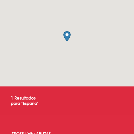
1
Resultados
para "
España
"
EROSKI/city ABLITAS