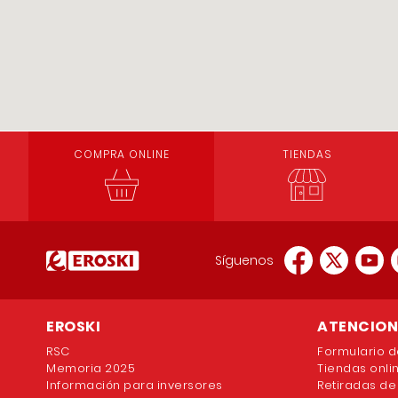
COMPRA ONLINE
TIENDAS
Síguenos
EROSKI
ATENCION 
RSC
Formulario d
Memoria 2025
Tiendas onli
Información para inversores
Retiradas de