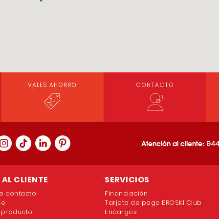
VALES AHORRO
CONTACTO
Atención al cliente:
944
AL CLIENTE
SERVICIOS
e contacto
Financiación
ne
Tarjeta de pago EROSKI Club
 producto
Encargos