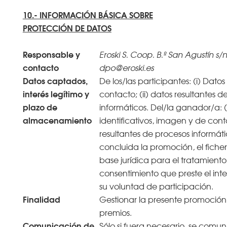
10.- INFORMACIÓN BÁSICA SOBRE
PROTECCIÓN DE DATOS
Responsable y
Eroski S. Coop. B.º San Agustín s/n
contacto
dpo@eroski.es
Datos captados,
De los/las participantes: (i) Datos
interés legítimo y
contacto; (ii) datos resultantes d
plazo de
informáticos. Del/la ganador/a: (
almacenamiento
identificativos, imagen y de conta
resultantes de procesos informát
concluida la promoción, el ficher
base jurídica para el tratamiento 
consentimiento que preste el in
su voluntad de participación.
Finalidad
Gestionar la presente promoción
premios.
Comunicación de
Sólo si fuera necesario, se comun