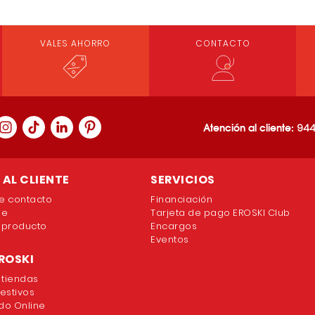
VALES AHORRO
CONTACTO
Loading PDF 100% ...
Atención al cliente:
944
AL CLIENTE
SERVICIOS
e contacto
Financiación
ne
Tarjeta de pago EROSKI Club
 producto
Encargos
Eventos
ROSKI
 tiendas
festivos
o Online