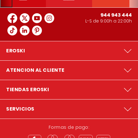
944 943 444
L-S de 9:00h a 22:00h
EROSKI
ATENCION AL CLIENTE
TIENDAS EROSKI
SERVICIOS
Formas de pago: