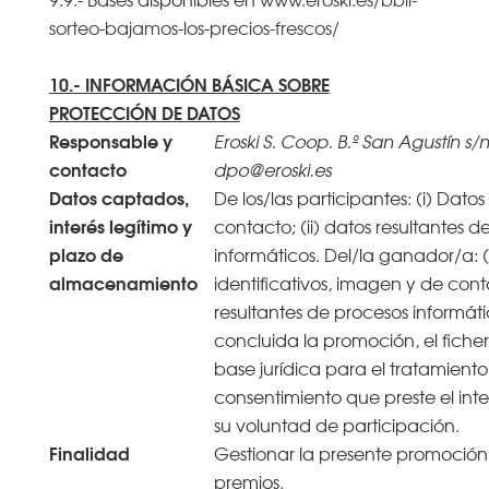
sorteo-bajamos-los-precios-frescos/
10.- INFORMACIÓN BÁSICA SOBRE
PROTECCIÓN DE DATOS
Responsable y
Eroski S. Coop. B.º San Agustín s/n
contacto
dpo@eroski.es
Datos captados,
De los/las participantes: (i) Datos
interés legítimo y
contacto; (ii) datos resultantes d
plazo de
informáticos. Del/la ganador/a: (
almacenamiento
identificativos, imagen y de conta
resultantes de procesos informát
concluida la promoción, el ficher
base jurídica para el tratamiento 
consentimiento que preste el in
su voluntad de participación.
Finalidad
Gestionar la presente promoción
premios.