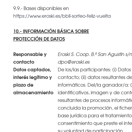
9.9.- Bases disponibles en
https://www.eroski.es/bbll-sorteo-feliz-vuelta
10.- INFORMACIÓN BÁSICA SOBRE
PROTECCIÓN DE DATOS
Responsable y
Eroski S. Coop. B.º San Agustín s/n
contacto
dpo@eroski.es
Datos captados,
De los/las participantes: (i) Datos
interés legítimo y
contacto; (ii) datos resultantes d
plazo de
informáticos. Del/la ganador/a: (
almacenamiento
identificativos, imagen y de conta
resultantes de procesos informát
concluida la promoción, el ficher
base jurídica para el tratamiento 
consentimiento que preste el in
su voluntad de participación.