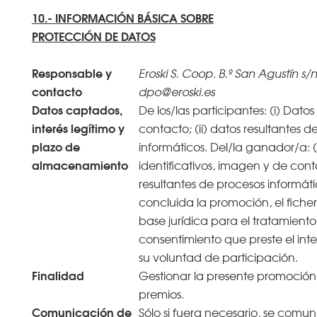
10.- INFORMACIÓN BÁSICA SOBRE
PROTECCIÓN DE DATOS
Responsable y
Eroski S. Coop. B.º San Agustín s/n
contacto
dpo@eroski.es
Datos captados,
De los/las participantes: (i) Datos
interés legítimo y
contacto; (ii) datos resultantes d
plazo de
informáticos. Del/la ganador/a: (
almacenamiento
identificativos, imagen y de conta
resultantes de procesos informát
concluida la promoción, el ficher
base jurídica para el tratamiento 
consentimiento que preste el in
su voluntad de participación.
Finalidad
Gestionar la presente promoción
premios.
Comunicación de
Sólo si fuera necesario, se comun