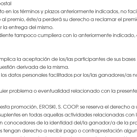
ostal
 en los términos y plazos anteriormente indicados, no facil
 al premio, éste/a perderá su derecho a reclamar el prem
ar la entrega del mismo.
diente tampoco cumpliera con lo anteriormente indicado, e
implica la aceptación de los/las participantes de sus bases l
uestión derivada de la misma.
os datos personales facilitados por los/las ganadores/as no 
quier problema o eventualidad relacionado con la presente p
n esta promoción, EROSKI, S. COOP. se reserva el derecho a 
 suplentes en todas aquellas actividades relacionadas con 
an conocedores de la identidad del/la ganador/a de la prom
stos tengan derecho a recibir pago o contraprestación algun