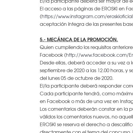
El/la participante deberá ser mayor de 
El acceso a las páginas de EROSKI en F
(
https://www.instagram.com/eroskioficial
aceptación íntegra de las presentes base
5.- MECÁNICA DE LA PROMOCIÓN.
Quien cumpliendo los requisitos anterio
Facebook (
http://www.facebook.com/Er
Desde ellas, deberá acceder a su vez a l
septiembre de 2020 a las 12.00 horas, y 
del lunes 05 de octubre de 2020.
El/la participante deberá responder corr
Cada participante tendrá, como máximo, 
en Facebook o más de una vez en Instagr
Los comentarios deberán constar en la pu
válidos los comentarios nuevos, no aquel
EROSKI se reserva el derecho a descalifi
directamente con el tema del concurso, i