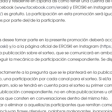
edad y residente en España así como tener una cuenta de 
acebook (
www.facebook.com/eroski
) y EROSKI en Instagra
/
) es gratuito. La participación en esta promoción será igu
s por parte del/de la participante.
res desee tomar parte en la presente promoción deberá acc
oski
) y/o a la página oficial de EROSKI en Instagram (
https
a publicación sobre el sorteo, que se comunicará en ambas
seguir la mecánica de participación correspondiente. Se di
ectamente a la pregunta que se le planteará en la publica
una participación por cada canal para el sorteo. Si el/l
am, solo se tendrá en cuenta para el sorteo su primer com
blicación correspondiente, no en otras publicaciones u otro
los que consten en conversaciones dentro del mismo hilo.
car o eliminar a aquellos/as participantes que remitan co
ncluyan frases ofensivas, palabras malsonantes, inapropiada