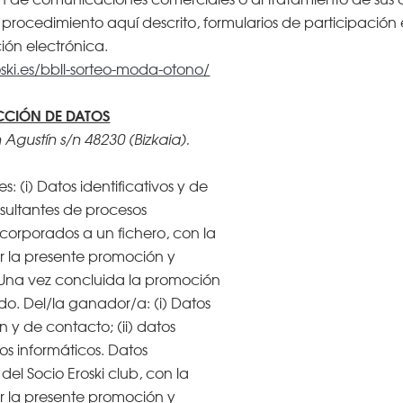
procedimiento aquí descrito, formularios de participacio
́n electrónica.
ski.es/bbll-sorteo-moda-otono
/
CCIÓN DE DATOS
n Agustín s/n 48230 (Bizkaia).
s: (i) Datos identificativos y de
resultantes de procesos
ncorporados a un fichero, con la
ar la presente promoción y
 Una vez concluida la promoción
ido. Del/la ganador/a: (i) Datos
n y de contacto; (ii) datos
os informáticos. Datos
 del Socio Eroski club, con la
ar la presente promoción y