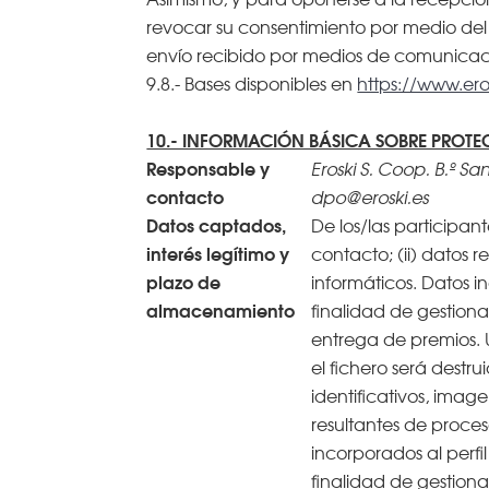
revocar su consentimiento por medio del 
envío recibido por medios de comunicacio
9.8.- Bases disponibles en
https://www.ero
10.- INFORMACIÓN BÁSICA SOBRE PROTE
Responsable y
Eroski S. Coop. B.º Sa
contacto
dpo@eroski.es
Datos captados,
De los/las participante
interés legítimo y
contacto; (ii) datos 
plazo de
informáticos. Datos i
almacenamiento
finalidad de gestion
entrega de premios.
el fichero será destru
identificativos, image
resultantes de proces
incorporados al perfil
finalidad de gestion