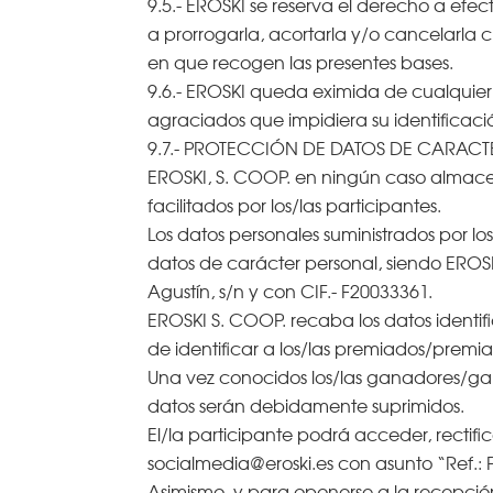
9.5.- EROSKI se reserva el derecho a efe
a prorrogarla, acortarla y/o cancelarla 
en que recogen las presentes bases.
9.6.- EROSKI queda eximida de cualquier re
agraciados que impidiera su identificacio
9.7.- PROTECCIÓN DE DATOS DE CARAC
EROSKI, S. COOP. en ningún caso almacen
facilitados por los/las participantes.
Los datos personales suministrados por l
datos de carácter personal, siendo EROSKI
Agustín, s/n y con CIF.- F20033361.
EROSKI S. COOP. recaba los datos identifi
de identificar a los/las premiados/premi
Una vez conocidos los/las ganadores/gana
datos serán debidamente suprimidos.
El/la participante podrá acceder, rectific
socialmedia@eroski.es con asunto “Ref.: 
Asimismo, y para oponerse a la recepcio