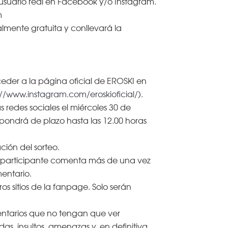
usuario real en Facebook y/o Instagram.
m
almente gratuita y conllevará la
eder a la página oficial de EROSKI en
://www.instagram.com/eroskioficial/
).
 redes sociales el miércoles 30 de
spondrá de plazo hasta las 12.00 horas
ción del sorteo.
a participante comenta más de una vez
entario.
s sitios de la fanpage. Solo serán
mentarios que no tengan que ver
s, insultos, amenazas y, en definitiva,