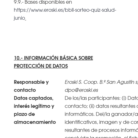
9.9.- Bases disponibles en
https://www.eroski.es/bbll-sorteo-quiz-salud-
junio
10.- INFORMACIÓN BÁSICA SOBRE
PROTECCIÓN DE DATOS
Responsable y
Eroski S. Coop. B.º San Agustín s
contacto
dpo@eroski.es
Datos captados,
De los/las participantes: (i) Dat
interés legítimo y
contacto; (ii) datos resultantes
plazo de
informáticos. Del/la ganador/a:
almacenamiento
identificativos, imagen y de con
resultantes de procesos informá
concluida la promoción, el fich