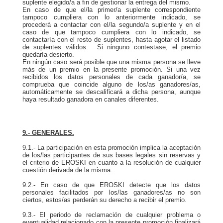
suplente elegido/a a fin de gestionar la entrega del mismo.
En caso de que el/la primer/a suplente correspondiente
tampoco cumpliera con lo anteriormente indicado, se
procederá a contactar con el/la segundo/a suplente y en el
caso de que tampoco cumpliera con lo indicado, se
contactaría con el resto de suplentes, hasta agotar el listado
de suplentes válidos. Si ninguno contestase, el premio
quedaría desierto.
En ningún caso será posible que una misma persona se lleve
más de un premio en la presente promoción. Si una vez
recibidos los datos personales de cada ganador/a, se
comprueba que coincide alguno de los/as ganadores/as,
automáticamente se descalificará a dicha persona, aunque
haya resultado ganadora en canales diferentes.
9.- GENERALES.
9.1.- La participación en esta promoción implica la aceptación
de los/las participantes de sus bases legales sin reservas y
el criterio de EROSKI en cuanto a la resolución de cualquier
cuestión derivada de la misma.
9.2.- En caso de que EROSKI detecte que los datos
personales facilitados por los/las ganadores/as no son
ciertos, estos/as perderán su derecho a recibir el premio.
9.3.- El periodo de reclamación de cualquier problema o
eventualidad relacionado con la presente promoción finalizará