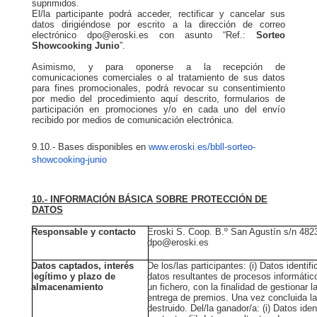
suprimidos.
El/la participante podrá acceder, rectificar y cancelar sus
datos dirigiéndose por escrito a la dirección de correo
electrónico dpo@eroski.es con asunto “Ref.:
Sorteo
Showcooking Junio
”.
Asimismo, y para oponerse a la recepción de
comunicaciones comerciales o al tratamiento de sus datos
para fines promocionales, podrá revocar su consentimiento
por medio del procedimiento aquí descrito, formularios de
participación en promociones y/o en cada uno del envío
recibido por medios de comunicación electrónica.
9.10.- Bases disponibles en
www.eroski.es/bbll-sorteo-
showcooking-junio
10.- INFORMACIÓN BÁSICA SOBRE PROTECCIÓN DE
DATOS
Responsable y contacto
Eroski S. Coop. B.º San Agustín s/n 4823
dpo@eroski.es
Datos captados, interés
De los/las participantes: (i) Datos identifi
legítimo y plazo de
datos resultantes de procesos informátic
almacenamiento
un fichero, con la finalidad de gestionar 
entrega de premios. Una vez concluida la
destruido. Del/la ganador/a: (i) Datos ide