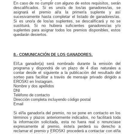
En caso de no cumplir con alguno de estos requisitos, serán
descalificados. Si es uno/a de los/as ganadores/as, se
asignará el premio al/a la primer/a suplente y así
sucesivamente hasta completar el listado de ganadores/as.
Si es uno/a de los/as suplentes, se descalificará y no se
sustituirá. Si no hubiera suficientes ganadores/as y/o
suplentes para asignar todos los premios disponibles, estos
quedarán desiertos.
8.- COMUNICACIÓN DE LOS GANADORES.
El/La ganador(a) será nombrado durante la emisión del
programa y dispondrá de un plazo de 4 días naturales a
contar desde el siguiente a la publicación del resultado del
sorteo para facilitar a través de mensaje privado dirigido a
EROSKI en Instagram.
Nombre y dos apellidos
DNI
Teléfono de contacto
Dirección completa incluyendo código postal
Email
Si el/la ganador/a del premio, no se pone en contacto en los
términos y plazos anteriormente indicados, no facilitará toda
la información solicitada, esta no fuera real o renunciase
expresamente al premio, éste/a perderá su derecho a
reclamar el premio y EROSKI procederá a contactar con el/la