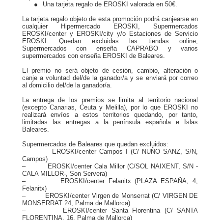
●
Una tarjeta regalo de EROSKI valorada en 50€.
La tarjeta regalo objeto de esta promoción podrá canjearse en
cualquier Hipermercado EROSKI, Supermercados
EROSKI/center y EROSKI/city y/o Estaciones de Servicio
EROSKI. Quedan excluidas las tiendas online,
Supermercados con enseña CAPRABO y varios
supermercados con enseña EROSKI de Baleares.
El premio no será objeto de cesión, cambio, alteración o
canje a voluntad del/de la ganador/a y se enviará por correo
al domicilio del/de la ganador/a.
La entrega de los premios se limita al territorio nacional
(excepto Canarias, Ceuta y Melilla), por lo que EROSKI no
realizará envíos a estos territorios quedando, por tanto,
limitadas las entregas a la península española e Islas
Baleares.
Supermercados de Baleares que quedan excluidos:
– EROSKI/center Campos I (C/ NUÑO SANZ, S/N,
Campos)
– EROSKI/center Cala Millor (C/SOL NAIXENT, S/N -
CALA MILLOR-, Son Servera)
– EROSKI/center Felanitx (PLAZA ESPAÑA, 4,
Felanitx)
– EROSKI/center Virgen de Monserrat (C/ VIRGEN DE
MONSERRAT 24, Palma de Mallorca)
– EROSKI/center Santa Florentina (C/ SANTA
FLORENTINA, 16, Palma de Mallorca)