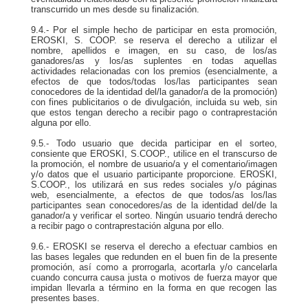
transcurrido un mes desde su finalización.
9.4.- Por el simple hecho de participar en esta promoción,
EROSKI, S. COOP. se reserva el derecho a utilizar el
nombre, apellidos e imagen, en su caso, de los/as
ganadores/as y los/as suplentes en todas aquellas
actividades relacionadas con los premios (esencialmente, a
efectos de que todos/todas los/las participantes sean
conocedores de la identidad del/la ganador/a de la promoción)
con fines publicitarios o de divulgación, incluida su web, sin
que estos tengan derecho a recibir pago o contraprestación
alguna por ello.
9.5.- Todo usuario que decida participar en el sorteo,
consiente que EROSKI, S.COOP., utilice en el transcurso de
la promoción, el nombre de usuario/a y el comentario/imagen
y/o datos que el usuario participante proporcione. EROSKI,
S.COOP., los utilizará en sus redes sociales y/o páginas
web, esencialmente, a efectos de que todos/as los/las
participantes sean conocedores/as de la identidad del/de la
ganador/a y verificar el sorteo. Ningún usuario tendrá derecho
a recibir pago o contraprestación alguna por ello.
9.6.- EROSKI se reserva el derecho a efectuar cambios en
las bases legales que redunden en el buen fin de la presente
promoción, así como a prorrogarla, acortarla y/o cancelarla
cuando concurra causa justa o motivos de fuerza mayor que
impidan llevarla a término en la forma en que recogen las
presentes bases.