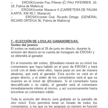
– EROSKI/center Pau Piferrer (C/ PAU PIFERRER, 16-
18, Palma de Mallorca)
– EROSKI/center Manacor II (CARRETERA DE PALMA
A ARTA, KM 49,7, Manacor)
– EROSKI/center Gral. Ricardo Ortega (GENERAL
RICARD ORTEGA 36, Palma de Mallorca)
7.- ELECCIÓN DE LOS/LAS GANADORES/AS.
Sorteo del premio
El sorteo se realizará el 26 de junio en directo, durante la
emisión del directo en la cuenta de Instagram de EROSKI y
se obtendrá al ganador.
En el momento del sorteo, @foodiario mirará en su móvil los
comentarios que haya habido en el post de EROSKI y hará
scroll
con el dedo entre ellos, hasta parar en uno de manera
aleatoria, que será el ganador. Esta acción se verá en el
propio directo, y el orden de los comentarios será el que se
muestre en el móvil de @foodiario. Si el comentario fuera
descalificado o no válido, el ganador será el comentario
inmediatamente inferior al mismo, y así sucesivamente hasta
encontrar un comentario válido.
Toda la emisión del directo será grabada en la pantalla de
otro móvil. Esto permitirá tener un listado de todos los
comentarios, a los que se les asignará un número en función