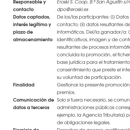
Responsable y
Eroski S. Coop. B.º San Agustín s/n
contacto
dpo@eroski.es
Datos captados,
De los/las participantes: (i) Datos
interés legítimo y
contacto; (ii) datos resultantes d
plazo de
informáticos. Del/la ganador/a: (
almacenamiento
identificativos, imagen y de conta
resultantes de procesos informát
concluida la promoción, el ficher
base jurídica para el tratamiento 
consentimiento que preste el in
su voluntad de participación.
Finalidad
Gestionar la presente promoción
premios.
Comunicación de
Solo si fuera necesario, se comun
datos a terceros
administraciones públicas corres
ejemplo, la Agencia Tributaria) 
de obligaciones legales.
Ejercicio de
Derechos de acceso, rectificació