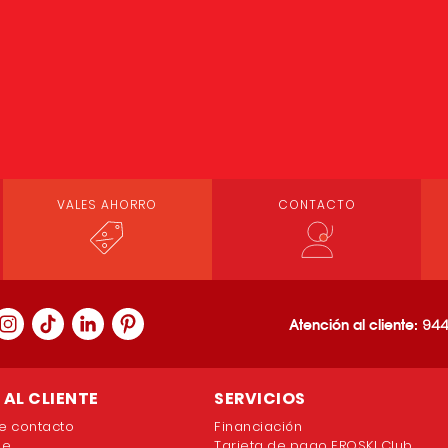
VALES AHORRO
CONTACTO
Atención al cliente:
944
AL CLIENTE
SERVICIOS
e contacto
Financiación
ne
Tarjeta de pago EROSKI Club