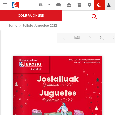
Menú
Eroski
COMPRA ONLINE
Folleto Juguetes 2022
Home
1/48