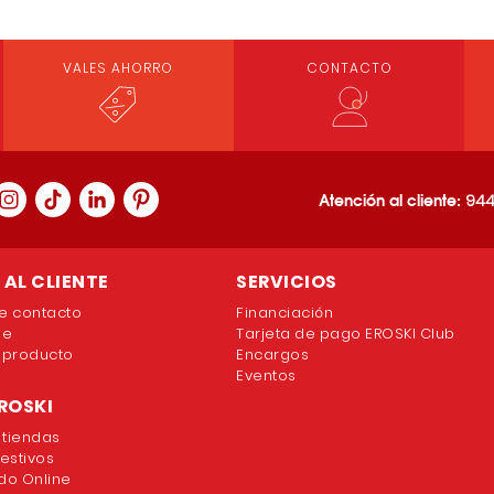
VALES AHORRO
CONTACTO
Loading PDF 100% ...
Atención al cliente:
944
AL CLIENTE
SERVICIOS
e contacto
Financiación
ne
Tarjeta de pago EROSKI Club
 producto
Encargos
Eventos
ROSKI
 tiendas
festivos
o Online