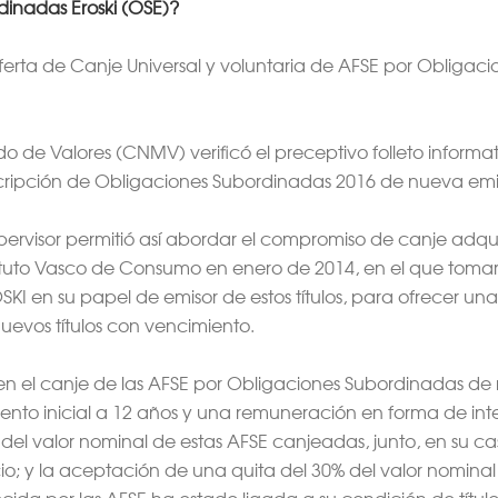
dinadas Eroski (OSE)?
oferta de Canje Universal y voluntaria de AFSE por Obliga
 de Valores (CNMV) verificó el preceptivo folleto informat
cripción de Obligaciones Subordinadas 2016 de nueva emis
pervisor permitió así abordar el compromiso de canje adq
tituto Vasco de Consumo en enero de 2014, en el que tomar
I en su papel de emisor de estos títulos, para ofrecer una 
evos títulos con vencimiento.
ó en el canje de las AFSE por Obligaciones Subordinadas de
ento inicial a 12 años y una remuneración en forma de int
del valor nominal de estas AFSE canjeadas, junto, en su cas
icio; y la aceptación de una quita del 30% del valor nomina
ida por las AFSE ha estado ligada a su condición de títul