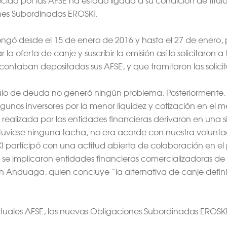
nes Subordinadas EROSKI.
longó desde el 15 de enero de 2016 y hasta el 27 de enero, 
la oferta de canje y suscribir la emisión así lo solicitaron 
contaban depositadas sus AFSE, y que tramitaron las solicit
ulo de deuda no generó ningún problema. Posteriormente, en
unos inversores por la menor liquidez y cotización en el 
 realizada por las entidades financieras derivaron en una 
 tuviese ninguna tacha, no era acorde con nuestra voluntad 
KI participó con una actitud abierta de colaboración en e
e implicaron entidades financieras comercializadoras de A
 Anduaga, quien concluye “la alternativa de canje defini
s actuales AFSE, las nuevas Obligaciones Subordinadas EROSK