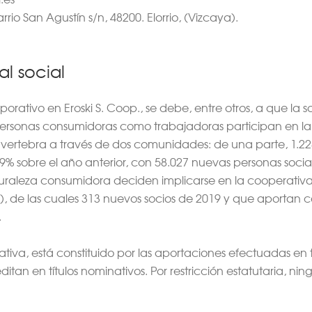
rrio San Agustín s/n, 48200. Elorrio, (Vizcaya).
al social
orativo en Eroski S. Coop., se debe, entre otros, a que la
personas consumidoras como trabajadoras participan en la
se vertebra a través de dos comunidades: de una parte, 1.2
9% sobre el año anterior, con 58.027 nuevas personas soci
uraleza consumidora deciden implicarse en la cooperativa; 
), de las cuales 313 nuevos socios de 2019 y que aportan c
.
tiva, está constituido por las aportaciones efectuadas en 
editan en títulos nominativos. Por restricción estatutaria, 
.