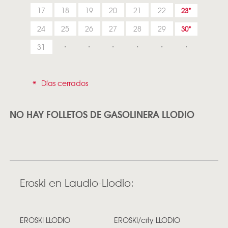
17
18
19
20
21
22
23
24
25
26
27
28
29
30
31
*
Días cerrados
NO HAY FOLLETOS DE GASOLINERA LLODIO
Eroski en Laudio-Llodio:
EROSKI LLODIO
EROSKI/city LLODIO