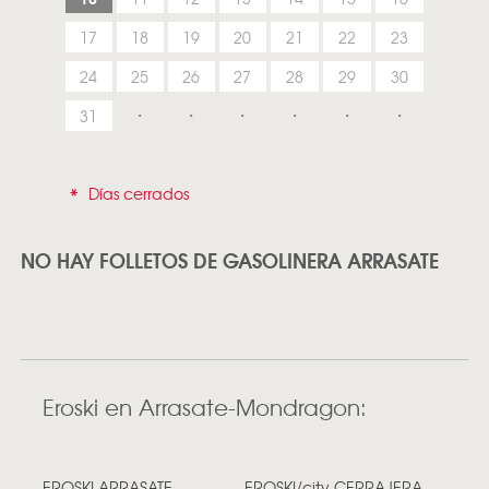
17
18
19
20
21
22
23
24
25
26
27
28
29
30
31
*
Días cerrados
NO HAY FOLLETOS DE GASOLINERA ARRASATE
Eroski en Arrasate-Mondragon:
EROSKI ARRASATE
EROSKI/city CERRAJERA