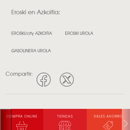
Eroski en Azkoitia:
EROSKI/city AZKOITIA
EROSKI UROLA
GASOLINERA UROLA
Compartir:
COMPRA ONLINE
TIENDAS
VALES AHORRO