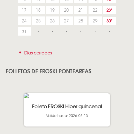
17
18
19
20
21
22
23
24
25
26
27
28
29
30
31
*
Días cerrados
FOLLETOS DE EROSKI PONTEAREAS
Folleto EROSKI Hiper quincenal
Valido hasta: 2026-08-13