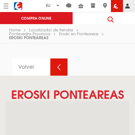
Menú
Eroski
COMPRA ONLINE
Home
Localizador de tiendas
Pontevedra Provincia
Eroski en Ponteareas
EROSKI PONTEAREAS
Volver
EROSKI PONTEAREAS