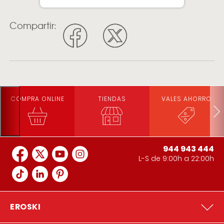
Compartir:
COMPRA ONLINE
TIENDAS
VALES AHORRO
944 943 444
L-S de 9:00h a 22:00h
EROSKI