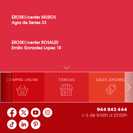
EROSKI/center MUROS
Agra de Serres 33
EROSKI/center ROSALES
Emilio Gonzalez Lopez 18
EROSKI/center A BARCALA
Urb A Barcala s/n
COMPRA ONLINE
TIENDAS
VALES AHORRO
EROSKI/center AGRA DEL ORZAN
Agra del Orzan 38
944 943 444
L-S de 9:00h a 22:00h
EROSKI/center FERROL
Perbes 1 11 Avda Castilla 203