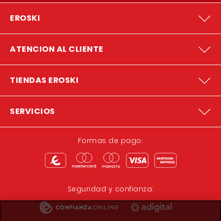
EROSKI/center ARTEIXO
EROSKI
Travesia de Arteixo s/n
ATENCION AL CLIENTE
EROSKI/center FENE
Avda Tarrio s/n
TIENDAS EROSKI
EROSKI/center SADA
Oza dos Rios 1-3-5-7
SERVICIOS
Formas de pago:
EROSKI/center PADRON
Avda Camilo Jose Cela s/n - N550 Km 82
EROSKI/center AS PONTES
Seguridad y confianza:
Avda de Ortiguera s/n