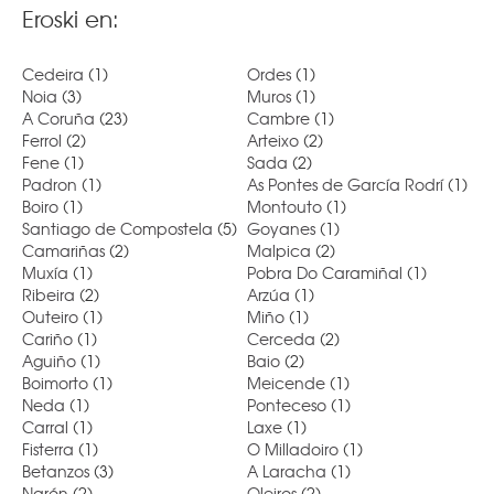
Eroski en:
Cedeira
(1)
Ordes
(1)
Noia
(3)
Muros
(1)
A Coruña
(23)
Cambre
(1)
Ferrol
(2)
Arteixo
(2)
Fene
(1)
Sada
(2)
Padron
(1)
As Pontes de García Rodrí
(1)
Boiro
(1)
Montouto
(1)
Santiago de Compostela
(5)
Goyanes
(1)
Camariñas
(2)
Malpica
(2)
Muxía
(1)
Pobra Do Caramiñal
(1)
Ribeira
(2)
Arzúa
(1)
Outeiro
(1)
Miño
(1)
Cariño
(1)
Cerceda
(2)
Aguiño
(1)
Baio
(2)
Boimorto
(1)
Meicende
(1)
Neda
(1)
Ponteceso
(1)
Carral
(1)
Laxe
(1)
Fisterra
(1)
O Milladoiro
(1)
Betanzos
(3)
A Laracha
(1)
Narón
(2)
Oleiros
(2)