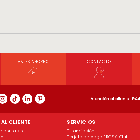
VALES AHORRO
CONTACTO
Atención al cliente:
944
AL CLIENTE
SERVICIOS
e contacto
Financiación
ne
Tarjeta de pago EROSKI Club