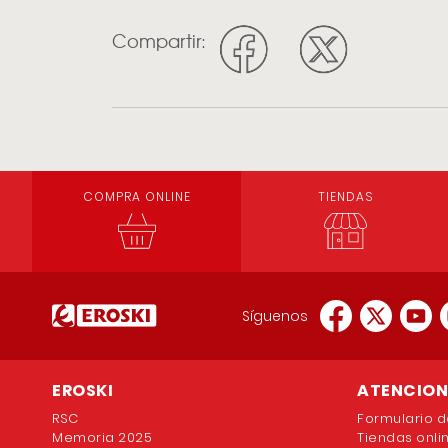
Compartir:
COMPRA ONLINE
TIENDAS
Síguenos
EROSKI
ATENCION 
RSC
Formulario d
Memoria 2025
Tiendas onli