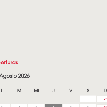
erturas
Agosto 2026
L
M
Mi
J
V
S
D
1
2