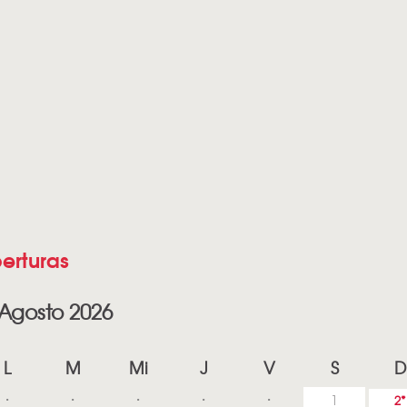
erturas
Agosto 2026
L
M
Mi
J
V
S
D
1
2