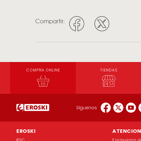
Compartir:
COMPRA ONLINE
TIENDAS
Síguenos
EROSKI
ATENCION 
RSC
Formulario d