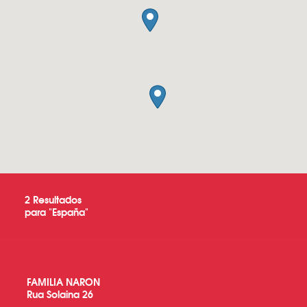
2
Resultados
para "
España
"
FAMILIA NARON
Rua Solaina 26