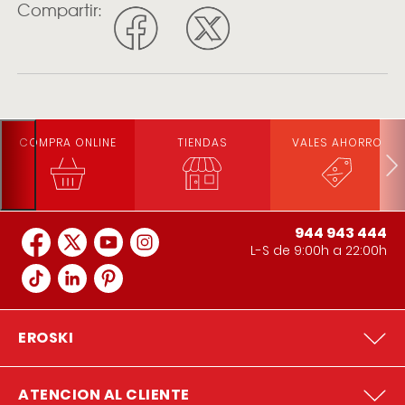
Compartir:
COMPRA ONLINE
TIENDAS
VALES AHORRO
944 943 444
L-S de 9:00h a 22:00h
EROSKI
ATENCION AL CLIENTE