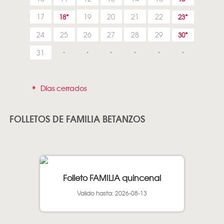
17
19
20
21
22
18
23
24
25
26
27
28
29
30
31
*
Días cerrados
FOLLETOS DE FAMILIA BETANZOS
Folleto FAMILIA quincenal
Valido hasta: 2026-08-13